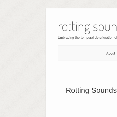
Skip
to
rotting sou
content
Embracing the temporal deterioration of 
About
Rotting Sounds