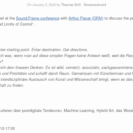
On January 2, 2020 by
Thomas Grill
-
Announcement
nel at the
Sound:Frame conference
with
Arthur Flexer (OFAI)
to discuss the po
 Limits of Control”.
r starting point. Enter destination. Get directions.
ch was, wenn man auf diese simplen Fragen keine Antwort weiß, weil die Pa
n?
sich dem linearen Denken. Es ist wild, vernetzt, assoziativ, sackgassenintensi
 und Prioritäten und schafft damit Raum. Gemeinsam mit Künstler
innen und 
 interdisziplinäre Austausch von Kunst und Wissenschaft bringt, wenn es dar
aft zu finden.
utieren über postdigitale Tendenzen, Machine Learning, Hybrid Art, das Wo
 12-17:00