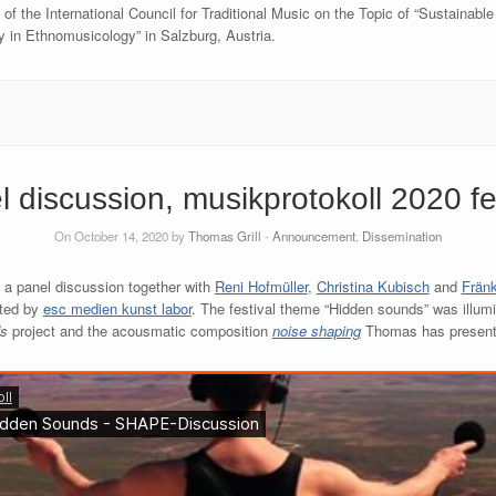
 of the International Council for Traditional Music on the Topic of “Sustainabl
ity in Ethnomusicology” in Salzburg, Austria.
 discussion, musikprotokoll 2020 fe
On October 14, 2020 by
Thomas Grill
-
Announcement
,
Dissemination
n a panel discussion together with
Reni Hofmüller
,
Christina Kubisch
and
Frän
sted by
esc medien kunst labor
. The festival theme “Hidden sounds” was illumin
ds
project and the acousmatic composition
noise shaping
Thomas has presented