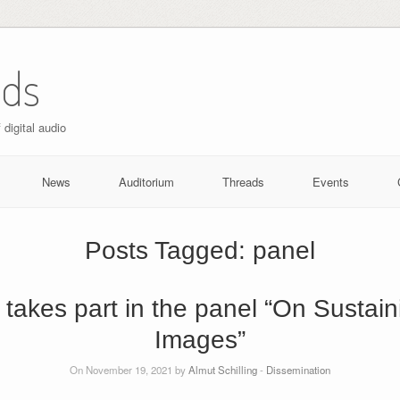
nds
digital audio
News
Auditorium
Threads
Events
Posts Tagged:
panel
 takes part in the panel “On Sustai
Images”
On November 19, 2021 by
Almut Schilling
-
Dissemination