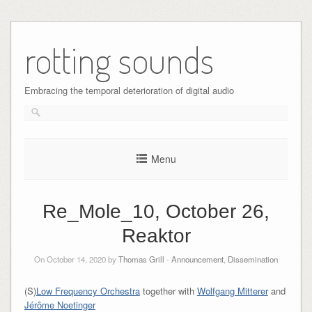
Skip
to
rotting sounds
content
Embracing the temporal deterioration of digital audio
Menu
Re_Mole_10, October 26,
Reaktor
On October 14, 2020 by
Thomas Grill
-
Announcement
,
Dissemination
(S)
Low Frequency Orchestra
together with
Wolfgang Mitterer
and
Jérôme Noetinger