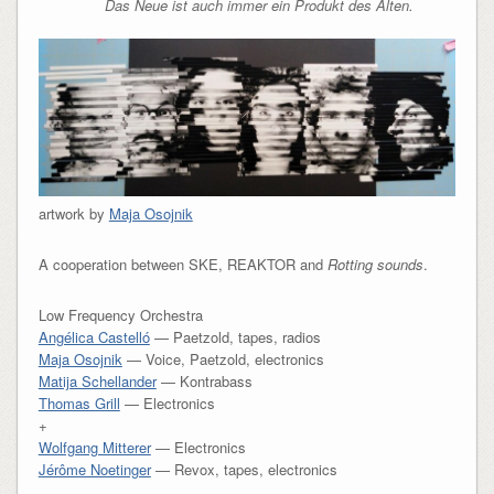
Das Neue ist auch immer ein Produkt des Alten.
artwork by
Maja Osojnik
A cooperation between SKE, REAKTOR and
Rotting sounds
.
Low Frequency Orchestra
Angélica Castelló
— Paetzold, tapes, radios
Maja Osojnik
— Voice, Paetzold, electronics
Matija Schellander
— Kontrabass
Thomas Grill
— Electronics
+
Wolfgang Mitterer
— Electronics
Jérôme Noetinger
— Revox, tapes, electronics